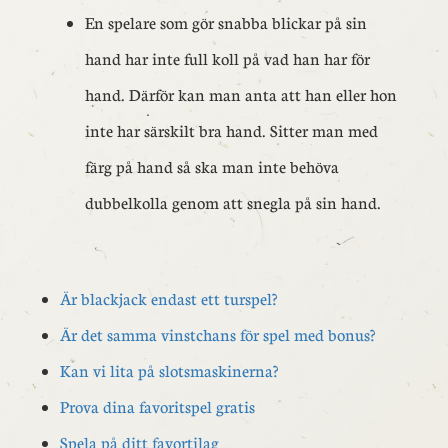
En spelare som gör snabba blickar på sin
hand har inte full koll på vad han har för
hand. Därför kan man anta att han eller hon
inte har särskilt bra hand. Sitter man med
färg på hand så ska man inte behöva
dubbelkolla genom att snegla på sin hand.
Är blackjack endast ett turspel?
Är det samma vinstchans för spel med bonus?
Kan vi lita på slotsmaskinerna?
Prova dina favoritspel gratis
Spela på ditt favortilag