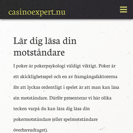
casinoexpert.nu
Lär dig läsa din
motståndare
I poker är pokerpsykologi väldigt viktigt. Poker är
ett skicklighetsspel och en av framgångsfaktorerna
för att lyckas ordentligt i spelet är att man kan läsa
sin motståndare. Därför presenterar vi här olika
tecken varpå du kan lära dig läsa din
pokermotståndare (eller spelmotståndare
överhuvudtaget).