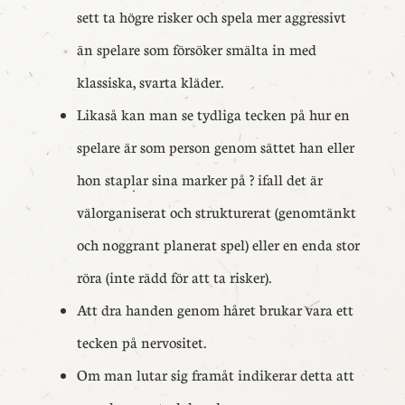
sett ta högre risker och spela mer aggressivt
än spelare som försöker smälta in med
klassiska, svarta kläder.
Likaså kan man se tydliga tecken på hur en
spelare är som person genom sättet han eller
hon staplar sina marker på ? ifall det är
välorganiserat och strukturerat (genomtänkt
och noggrant planerat spel) eller en enda stor
röra (inte rädd för att ta risker).
Att dra handen genom håret brukar vara ett
tecken på nervositet.
Om man lutar sig framåt indikerar detta att